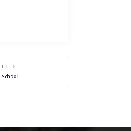
rticle
n School