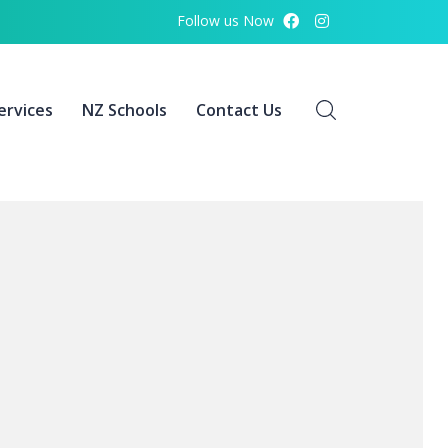
Follow us Now
ervices
NZ Schools
Contact Us