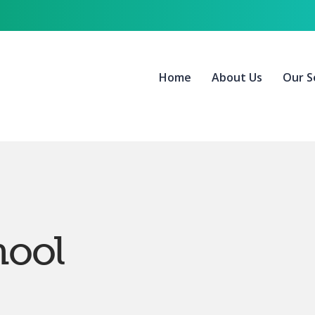
Home
About Us
Our S
hool