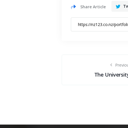
Tw
Share Article
Previou
The Universit