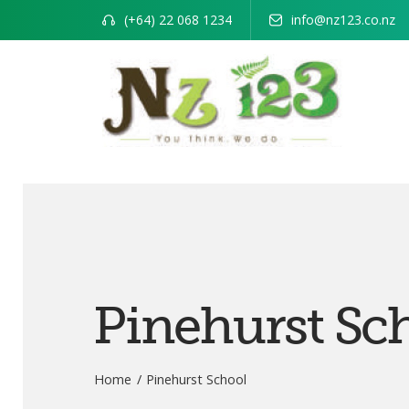
(+64) 22 068 1234
info@nz123.co.nz
Pinehurst Sc
Home
Pinehurst School