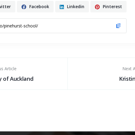
itter
Facebook
Linkedin
Pinterest
s Article
Next A
y of Auckland
Kristi